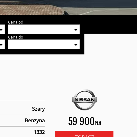
Cena od
Cena do
Szary
59 900
Benzyna
PLN
1332