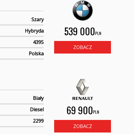
Szary
539 000
Hybryda
PLN
4395
ZOBACZ
Polska
Biały
69 900
Diesel
PLN
2299
ZOBACZ