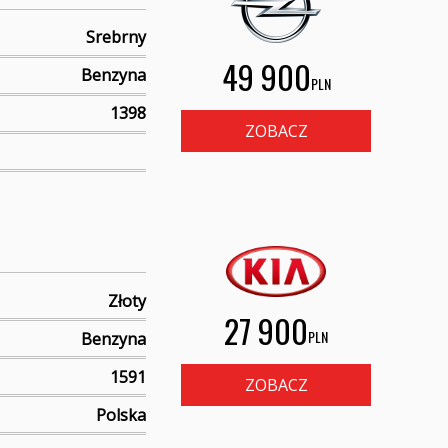
Srebrny
49 900
Benzyna
PLN
1398
ZOBACZ
Złoty
27 900
PLN
Benzyna
1591
ZOBACZ
Polska