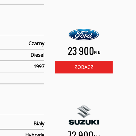
Czarny
23 900
PLN
Diesel
1997
ZOBACZ
Biały
72 900
Hybryda