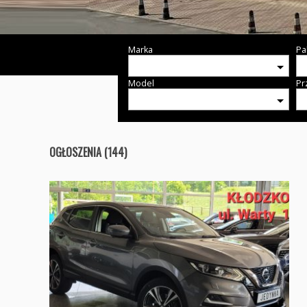
Marka
Pa
Model
Pr
OGŁOSZENIA (144)