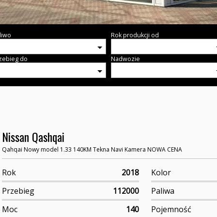
liwo
Rok produkcji od
zebieg do
Nadwozie
Nissan Qashqai
Qahqai Nowy model 1.33 140KM Tekna Navi Kamera NOWA CENA
Rok
2018
Kolor
Przebieg
112000
Paliwa
Moc
140
Pojemność