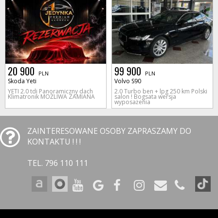
20 900
99 900
PLN
PLN
Skoda Yeti
Volvo S90
YETI 2.0 tdi Panoramiczny dach
2.0 Turbo ben + lpg 250 km Polski
Klimatronik MOŻLIWA ZAMIANA
salon ! Bogsata wersja
wyposażenia
ZAINTERESOWANE OSOBY ZAPRASZAMY DO
KONTAKTU ! ! !
TEL. 796 110 111