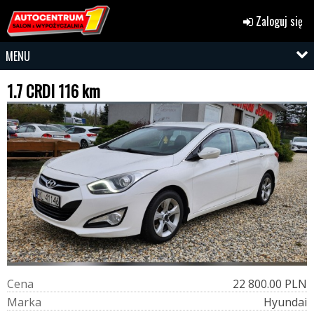
Zaloguj się
MENU
1.7 CRDI 116 km
C
e
n
a
22 800.00 PLN
M
a
r
k
a
Hyundai