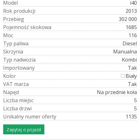
M
o
d
e
l
i40
R
o
k
p
r
o
d
u
k
c
j
i
2013
P
r
z
e
b
i
e
g
302 000
P
o
j
e
m
n
o
ś
ć
s
k
o
k
o
w
a
1685
M
o
c
116
T
y
p
p
a
l
i
w
a
Diesel
S
k
r
z
y
n
i
a
Manualna
T
y
p
n
a
d
w
o
z
i
a
Kombi
I
m
p
o
r
t
o
w
a
n
y
Tak
K
o
l
o
r
Biały
V
A
T
m
a
r
ż
a
Tak
N
a
p
ę
d
Na przednie koła
L
i
c
z
b
a
m
i
e
j
s
c
5
L
i
c
z
b
a
d
r
z
w
i
5
U
n
i
k
a
l
n
y
n
u
m
e
r
o
f
e
r
t
y
1135
Zapytaj o pojazd