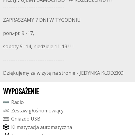
PRZYJMUJEMY SAMOCHODY W ROZLICZENIU ! ! !
----------------------------------
ZAPRASZAMY 7 DNI W TYGODNIU
pon.-pt. 9 -17,
soboty 9 -14, niedziele 11-13 ! ! !
----------------------------------
Dziękujemy za wizytę na stronie - JEDYNKA KŁODZKO
WYPOSAŻENIE
R
a
d
i
o
Z
e
s
t
a
w
g
ł
o
ś
n
o
m
ó
w
i
ą
c
y
G
n
i
a
z
d
o
U
S
B
K
l
i
m
a
t
y
z
a
c
j
a
a
u
t
o
m
a
t
y
c
z
n
a