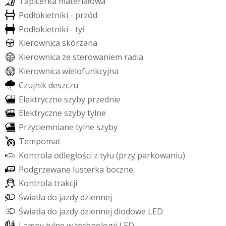
T
a
p
i
c
e
r
k
a
m
a
t
e
r
i
a
ł
o
w
a
P
o
d
ł
o
k
i
e
t
n
i
k
i
-
p
r
z
ó
d
P
o
d
ł
o
k
i
e
t
n
i
k
i
-
t
y
ł
K
i
e
r
o
w
n
i
c
a
s
k
ó
r
z
a
n
a
K
i
e
r
o
w
n
i
c
a
z
e
s
t
e
r
o
w
a
n
i
e
m
r
a
d
i
a
K
i
e
r
o
w
n
i
c
a
w
i
e
l
o
f
u
n
k
c
y
j
n
a
C
z
u
j
n
i
k
d
e
s
z
c
z
u
E
l
e
k
t
r
y
c
z
n
e
s
z
y
b
y
p
r
z
e
d
n
i
e
E
l
e
k
t
r
y
c
z
n
e
s
z
y
b
y
t
y
l
n
e
P
r
z
y
c
i
e
m
n
i
a
n
e
t
y
l
n
e
s
z
y
b
y
T
e
m
p
o
m
a
t
K
o
n
t
r
o
l
a
o
d
l
e
g
ł
o
ś
c
i
z
t
y
ł
u
(
p
r
z
y
p
a
r
k
o
w
a
n
i
u
)
P
o
d
g
r
z
e
w
a
n
e
l
u
s
t
e
r
k
a
b
o
c
z
n
e
K
o
n
t
r
o
l
a
t
r
a
k
c
j
i
Ś
w
i
a
t
ł
a
d
o
j
a
z
d
y
d
z
i
e
n
n
e
j
Ś
w
i
a
t
ł
a
d
o
j
a
z
d
y
d
z
i
e
n
n
e
j
d
i
o
d
o
w
e
L
E
D
L
a
m
p
y
t
y
l
n
e
w
t
e
c
h
n
o
l
o
g
i
i
L
E
D