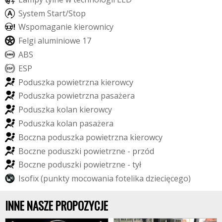
S
y
s
t
e
m
S
t
a
r
t
/
S
t
o
p
W
s
p
o
m
a
g
a
n
i
e
k
i
e
r
o
w
n
i
c
y
F
e
l
g
i
a
l
u
m
i
n
i
o
w
e
1
7
A
B
S
E
S
P
P
o
d
u
s
z
k
a
p
o
w
i
e
t
r
z
n
a
k
i
e
r
o
w
c
y
P
o
d
u
s
z
k
a
p
o
w
i
e
t
r
z
n
a
p
a
s
a
ż
e
r
a
P
o
d
u
s
z
k
a
k
o
l
a
n
k
i
e
r
o
w
c
y
P
o
d
u
s
z
k
a
k
o
l
a
n
p
a
s
a
ż
e
r
a
B
o
c
z
n
a
p
o
d
u
s
z
k
a
p
o
w
i
e
t
r
z
n
a
k
i
e
r
o
w
c
y
B
o
c
z
n
e
p
o
d
u
s
z
k
i
p
o
w
i
e
t
r
z
n
e
-
p
r
z
ó
d
B
o
c
z
n
e
p
o
d
u
s
z
k
i
p
o
w
i
e
t
r
z
n
e
-
t
y
ł
I
s
o
f
i
x
(
p
u
n
k
t
y
m
o
c
o
w
a
n
i
a
f
o
t
e
l
i
k
a
d
z
i
e
c
i
ę
c
e
g
o
)
INNE NASZE PROPOZYCJE