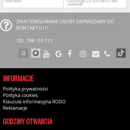
500X NAVI
Ford Kuga 2.0 TDCi 4x4 ST line
Automat
ZAINTERESOWANE OSOBY ZAPRASZAMY DO
KONTAKTU ! ! !
TEL. 796 110 111
INFORMACJE
Polityka prywatności
Polityka cookies
Klauzula informacyjna RODO
Reklamacje
GODZINY OTWARCIA