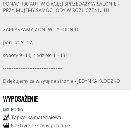
PONAD 100 AUT W CIĄGŁEJ SPRZEDAŻY W SALONIE -
PRZYJMUJEMY SAMOCHODY W ROZLICZENIU ! ! !
----------------------------------
ZAPRASZAMY 7 DNI W TYGODNIU
pon.-pt. 9 -17,
soboty 9 -14, niedziele 11-13 ! ! !
----------------------------------
Dziękujemy za wizytę na stronie - JEDYNKA KŁODZKO
WYPOSAŻENIE
R
a
d
i
o
T
a
p
i
c
e
r
k
a
m
a
t
e
r
i
a
ł
o
w
a
E
l
e
k
t
r
y
c
z
n
e
s
z
y
b
y
p
r
z
e
d
n
i
e