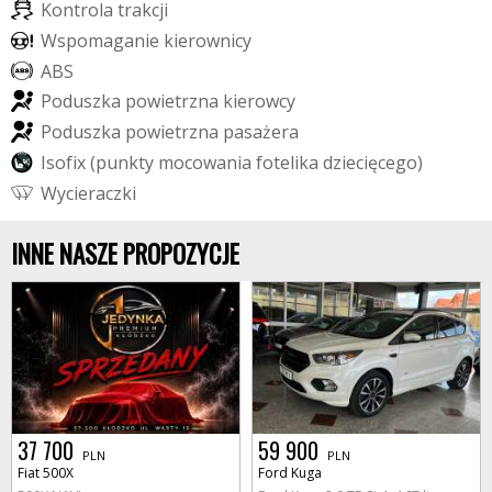
K
o
n
t
r
o
l
a
t
r
a
k
c
j
i
W
s
p
o
m
a
g
a
n
i
e
k
i
e
r
o
w
n
i
c
y
A
B
S
P
o
d
u
s
z
k
a
p
o
w
i
e
t
r
z
n
a
k
i
e
r
o
w
c
y
P
o
d
u
s
z
k
a
p
o
w
i
e
t
r
z
n
a
p
a
s
a
ż
e
r
a
I
s
o
f
i
x
(
p
u
n
k
t
y
m
o
c
o
w
a
n
i
a
f
o
t
e
l
i
k
a
d
z
i
e
c
i
ę
c
e
g
o
)
W
y
c
i
e
r
a
c
z
k
i
INNE NASZE PROPOZYCJE
37 700
59 900
PLN
PLN
Fiat 500X
Ford Kuga