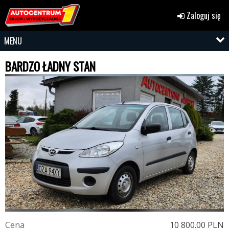
Zaloguj się
MENU
BARDZO ŁADNY STAN
C
e
n
a
10 800.00 PLN