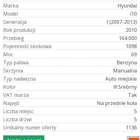
M
a
r
k
a
Hyundai
M
o
d
e
l
i10
G
e
n
e
r
a
c
j
a
I (2007-2013)
R
o
k
p
r
o
d
u
k
c
j
i
2010
P
r
z
e
b
i
e
g
164 000
P
o
j
e
m
n
o
ś
ć
s
k
o
k
o
w
a
1098
M
o
c
69
T
y
p
p
a
l
i
w
a
Benzyna
S
k
r
z
y
n
i
a
Manualna
T
y
p
n
a
d
w
o
z
i
a
Auto miejskie
K
o
l
o
r
Srebrny
V
A
T
m
a
r
ż
a
Tak
N
a
p
ę
d
Na przednie koła
L
i
c
z
b
a
m
i
e
j
s
c
5
L
i
c
z
b
a
d
r
z
w
i
5
U
n
i
k
a
l
n
y
n
u
m
e
r
o
f
e
r
t
y
1136