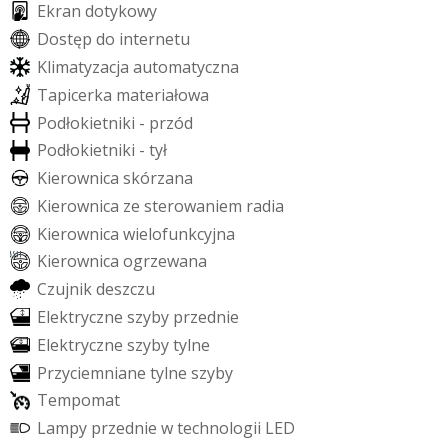
E
k
r
a
n
d
o
t
y
k
o
w
y
D
o
s
t
ę
p
d
o
i
n
t
e
r
n
e
t
u
K
l
i
m
a
t
y
z
a
c
j
a
a
u
t
o
m
a
t
y
c
z
n
a
T
a
p
i
c
e
r
k
a
m
a
t
e
r
i
a
ł
o
w
a
P
o
d
ł
o
k
i
e
t
n
i
k
i
-
p
r
z
ó
d
P
o
d
ł
o
k
i
e
t
n
i
k
i
-
t
y
ł
K
i
e
r
o
w
n
i
c
a
s
k
ó
r
z
a
n
a
K
i
e
r
o
w
n
i
c
a
z
e
s
t
e
r
o
w
a
n
i
e
m
r
a
d
i
a
K
i
e
r
o
w
n
i
c
a
w
i
e
l
o
f
u
n
k
c
y
j
n
a
K
i
e
r
o
w
n
i
c
a
o
g
r
z
e
w
a
n
a
C
z
u
j
n
i
k
d
e
s
z
c
z
u
E
l
e
k
t
r
y
c
z
n
e
s
z
y
b
y
p
r
z
e
d
n
i
e
E
l
e
k
t
r
y
c
z
n
e
s
z
y
b
y
t
y
l
n
e
P
r
z
y
c
i
e
m
n
i
a
n
e
t
y
l
n
e
s
z
y
b
y
T
e
m
p
o
m
a
t
L
a
m
p
y
p
r
z
e
d
n
i
e
w
t
e
c
h
n
o
l
o
g
i
i
L
E
D