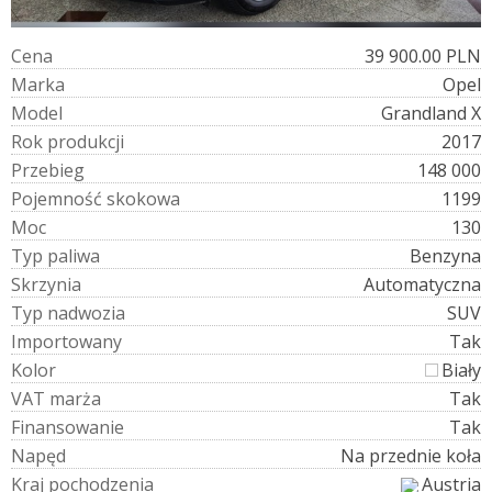
C
e
n
a
39 900.00 PLN
M
a
r
k
a
Opel
M
o
d
e
l
Grandland X
R
o
k
p
r
o
d
u
k
c
j
i
2017
P
r
z
e
b
i
e
g
148 000
P
o
j
e
m
n
o
ś
ć
s
k
o
k
o
w
a
1199
M
o
c
130
T
y
p
p
a
l
i
w
a
Benzyna
S
k
r
z
y
n
i
a
Automatyczna
T
y
p
n
a
d
w
o
z
i
a
SUV
I
m
p
o
r
t
o
w
a
n
y
Tak
K
o
l
o
r
Biały
V
A
T
m
a
r
ż
a
Tak
F
i
n
a
n
s
o
w
a
n
i
e
Tak
N
a
p
ę
d
Na przednie koła
K
r
a
j
p
o
c
h
o
d
z
e
n
i
a
Austria