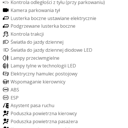
K
o
n
t
r
o
l
a
o
d
l
e
g
ł
o
ś
c
i
z
t
y
ł
u
(
p
r
z
y
p
a
r
k
o
w
a
n
i
u
)
K
a
m
e
r
a
p
a
r
k
o
w
a
n
i
a
t
y
ł
L
u
s
t
e
r
k
a
b
o
c
z
n
e
u
s
t
a
w
i
a
n
e
e
l
e
k
t
r
y
c
z
n
i
e
P
o
d
g
r
z
e
w
a
n
e
l
u
s
t
e
r
k
a
b
o
c
z
n
e
K
o
n
t
r
o
l
a
t
r
a
k
c
j
i
Ś
w
i
a
t
ł
a
d
o
j
a
z
d
y
d
z
i
e
n
n
e
j
Ś
w
i
a
t
ł
a
d
o
j
a
z
d
y
d
z
i
e
n
n
e
j
d
i
o
d
o
w
e
L
E
D
L
a
m
p
y
p
r
z
e
c
i
w
m
g
i
e
l
n
e
L
a
m
p
y
t
y
l
n
e
w
t
e
c
h
n
o
l
o
g
i
i
L
E
D
E
l
e
k
t
r
y
c
z
n
y
h
a
m
u
l
e
c
p
o
s
t
o
j
o
w
y
W
s
p
o
m
a
g
a
n
i
e
k
i
e
r
o
w
n
i
c
y
A
B
S
E
S
P
A
s
y
s
t
e
n
t
p
a
s
a
r
u
c
h
u
P
o
d
u
s
z
k
a
p
o
w
i
e
t
r
z
n
a
k
i
e
r
o
w
c
y
P
o
d
u
s
z
k
a
p
o
w
i
e
t
r
z
n
a
p
a
s
a
ż
e
r
a