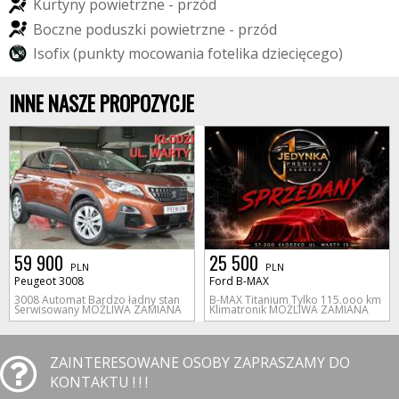
K
u
r
t
y
n
y
p
o
w
i
e
t
r
z
n
e
-
p
r
z
ó
d
B
o
c
z
n
e
p
o
d
u
s
z
k
i
p
o
w
i
e
t
r
z
n
e
-
p
r
z
ó
d
I
s
o
f
i
x
(
p
u
n
k
t
y
m
o
c
o
w
a
n
i
a
f
o
t
e
l
i
k
a
d
z
i
e
c
i
ę
c
e
g
o
)
INNE NASZE PROPOZYCJE
59 900
25 500
PLN
PLN
Peugeot 3008
Ford B-MAX
3008 Automat Bardzo ładny stan
B-MAX Titanium Tylko 115.ooo km
Serwisowany MOŻLIWA ZAMIANA
Klimatronik MOŻLIWA ZAMIANA
ZAINTERESOWANE OSOBY ZAPRASZAMY DO
KONTAKTU ! ! !