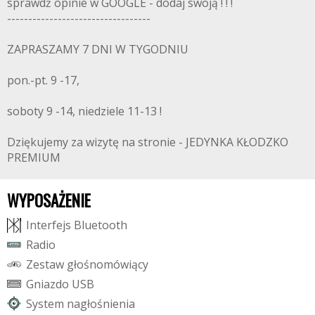
sprawdź opinie w GOOGLE - dodaj swoją ! ! !
----------------------------------
ZAPRASZAMY 7 DNI W TYGODNIU
pon.-pt. 9 -17,
soboty 9 -14, niedziele 11-13 !
Dziękujemy za wizytę na stronie - JEDYNKA KŁODZKO
PREMIUM
WYPOSAŻENIE
I
n
t
e
r
f
e
j
s
B
l
u
e
t
o
o
t
h
R
a
d
i
o
Z
e
s
t
a
w
g
ł
o
ś
n
o
m
ó
w
i
ą
c
y
G
n
i
a
z
d
o
U
S
B
S
y
s
t
e
m
n
a
g
ł
o
ś
n
i
e
n
i
a