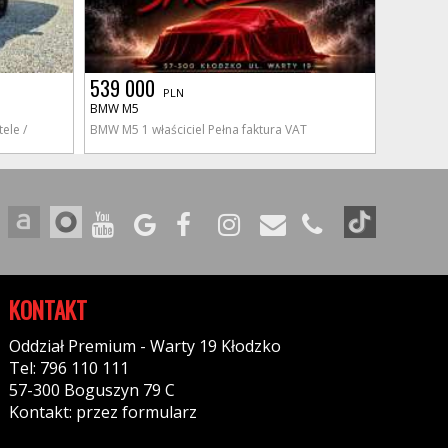
539 000
PLN
BMW M5
ele /
BMW M5 1 właściciel Pełna faktura VAT
KONTAKT
Oddział Premium - Warty 19 Kłodzko
Tel: 796 110 111
57-300 Boguszyn 79 C
Kontakt: przez formularz