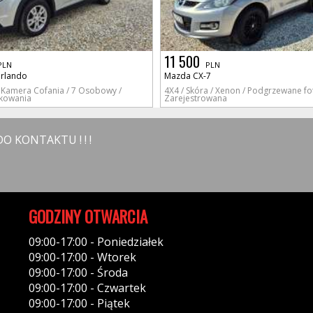
11 500
PLN
PLN
Orlando
Mazda CX-7
 Kamera Cofania / 7 Osobowy /
4X4 / Skóra / Xenon / Podgrzewane fot
rkowania
Zarejestrowana
 KONTAKTU ! ! !
GODZINY OTWARCIA
09:00-17:00 - Poniedziałek
09:00-17:00 - Wtorek
09:00-17:00 - Środa
09:00-17:00 - Czwartek
09:00-17:00 - Piątek