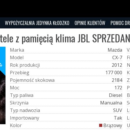
WYPOŻYCZALNIA JEDYNKA KŁODZKO
OPINIE KLIENTÓW
POMOC D
tele z pamięcią klima JBL SPRZEDA
M
a
r
k
a
Mazda
V
rta
M
o
d
e
l
CX-7
F
R
o
k
p
r
o
d
u
k
c
j
i
2012
P
r
z
e
b
i
e
g
177 000
K
P
o
j
e
m
n
o
ś
ć
s
k
o
k
o
w
a
2184
Z
M
o
c
172
P
T
y
p
p
a
l
i
w
a
Diesel
B
S
k
r
z
y
n
i
a
Manualna
S
T
y
p
n
a
d
w
o
z
i
a
SUV
L
I
m
p
o
r
t
o
w
a
n
y
Tak
L
K
o
l
o
r
Brązowy