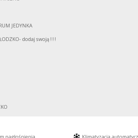
NTRUM JEDYNKA
DZKO- dodaj swoją ! ! !
ZKO
m
n
a
g
ł
o
ś
n
i
e
n
i
a
K
l
i
m
a
t
y
z
a
c
j
a
a
u
t
o
m
a
t
y
c