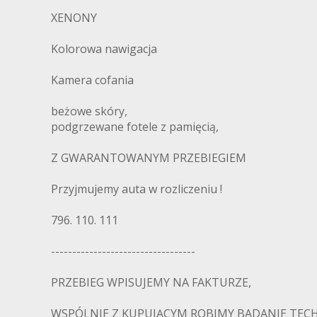
XENONY
Kolorowa nawigacja
Kamera cofania
beżowe skóry,
podgrzewane fotele z pamięcią,
Z GWARANTOWANYM PRZEBIEGIEM
Przyjmujemy auta w rozliczeniu !
796. 110. 111
----------------------------------
PRZEBIEG WPISUJEMY NA FAKTURZE,
WSPÓLNIE Z KUPUJĄCYM ROBIMY BADANIE TEC