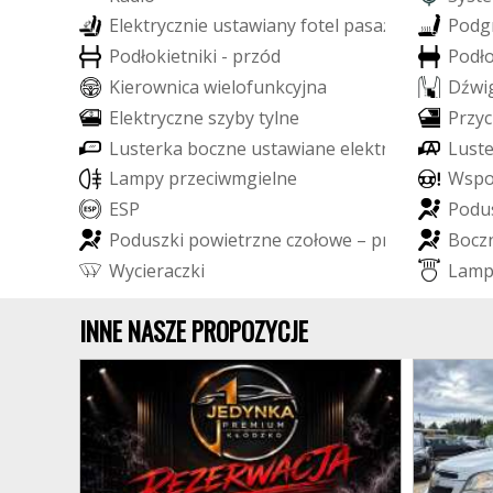
E
l
e
k
t
r
y
c
z
n
i
e
u
s
t
a
w
i
a
n
y
f
o
t
e
l
p
a
s
a
ż
e
r
a
P
o
d
g
P
o
d
ł
o
k
i
e
t
n
i
k
i
-
p
r
z
ó
d
P
o
d
ł
K
i
e
r
o
w
n
i
c
a
w
i
e
l
o
f
u
n
k
c
y
j
n
a
D
ź
w
i
E
l
e
k
t
r
y
c
z
n
e
s
z
y
b
y
t
y
l
n
e
P
r
z
y
c
L
u
s
t
e
r
k
a
b
o
c
z
n
e
u
s
t
a
w
i
a
n
e
e
l
e
k
t
r
y
c
z
n
i
e
L
u
s
t
L
a
m
p
y
p
r
z
e
c
i
w
m
g
i
e
l
n
e
W
s
p
E
S
P
P
o
d
u
P
o
d
u
s
z
k
i
p
o
w
i
e
t
r
z
n
e
c
z
o
ł
o
w
e
–
p
r
z
ó
d
B
o
c
z
W
y
c
i
e
r
a
c
z
k
i
L
a
m
INNE NASZE PROPOZYCJE