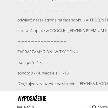
------------------------------------
odwiedź naszą stronę na facebooku - AUTOCE
sprawdź opinie w GOOGLE - JEDYNKA PREMIUM KŁO
----------------------------------
ZAPRASZAMY 7 DNI W TYGODNIU
pon.-pt. 9 -17,
soboty 9 -14, niedziele 11-13 !
Dziękujemy za wizytę na stronie - JEDYNKA KŁOD
WYPOSAŻENIE
R
a
d
i
o
S
y
s
t
e