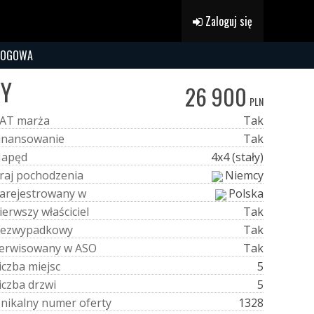
Zaloguj się
ROGOWA
NY
26 900
PLN
A
T
m
a
r
ż
a
Tak
i
n
a
n
s
o
w
a
n
i
e
Tak
N
a
p
ę
d
4x4 (stały)
r
a
j
p
o
c
h
o
d
z
e
n
i
a
Niemcy
a
r
e
j
e
s
t
r
o
w
a
n
y
w
Polska
i
e
r
w
s
z
y
w
ł
a
ś
c
i
c
i
e
l
Tak
e
z
w
y
p
a
d
k
o
w
y
Tak
e
r
w
i
s
o
w
a
n
y
w
A
S
O
Tak
i
c
z
b
a
m
i
e
j
s
c
5
i
c
z
b
a
d
r
z
w
i
5
U
n
i
k
a
l
n
y
n
u
m
e
r
o
f
e
r
t
y
1328