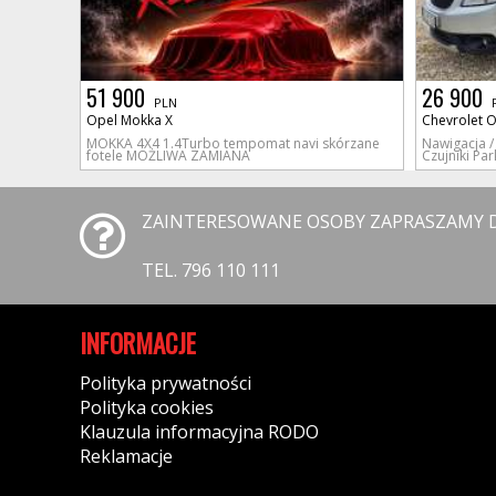
51 900
26 900
PLN
Opel Mokka X
Chevrolet 
MOKKA 4X4 1.4Turbo tempomat navi skórzane
Nawigacja /
fotele MOŻLIWA ZAMIANA
Czujniki Pa
ZAINTERESOWANE OSOBY ZAPRASZAMY DO
TEL. 796 110 111
INFORMACJE
Polityka prywatności
Polityka cookies
Klauzula informacyjna RODO
Reklamacje