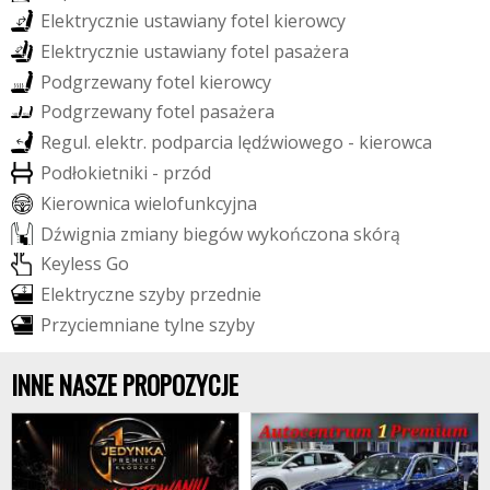
E
l
e
k
t
r
y
c
z
n
i
e
u
s
t
a
w
i
a
n
y
f
o
t
e
l
k
i
e
r
o
w
c
y
E
l
e
k
t
r
y
c
z
n
i
e
u
s
t
a
w
i
a
n
y
f
o
t
e
l
p
a
s
a
ż
e
r
a
P
o
d
g
r
z
e
w
a
n
y
f
o
t
e
l
k
i
e
r
o
w
c
y
P
o
d
g
r
z
e
w
a
n
y
f
o
t
e
l
p
a
s
a
ż
e
r
a
R
e
g
u
l
.
e
l
e
k
t
r
.
p
o
d
p
a
r
c
i
a
l
ę
d
ź
w
i
o
w
e
g
o
-
k
i
e
r
o
w
c
a
P
o
d
ł
o
k
i
e
t
n
i
k
i
-
p
r
z
ó
d
K
i
e
r
o
w
n
i
c
a
w
i
e
l
o
f
u
n
k
c
y
j
n
a
D
ź
w
i
g
n
i
a
z
m
i
a
n
y
b
i
e
g
ó
w
w
y
k
o
ń
c
z
o
n
a
s
k
ó
r
ą
K
e
y
l
e
s
s
G
o
E
l
e
k
t
r
y
c
z
n
e
s
z
y
b
y
p
r
z
e
d
n
i
e
P
r
z
y
c
i
e
m
n
i
a
n
e
t
y
l
n
e
s
z
y
b
y
INNE NASZE PROPOZYCJE