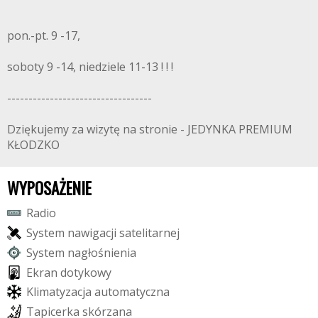
pon.-pt. 9 -17,
soboty 9 -14, niedziele 11-13 ! ! !
----------------------------------
Dziękujemy za wizytę na stronie - JEDYNKA PREMIUM
KŁODZKO
WYPOSAŻENIE
R
a
d
i
o
S
y
s
t
e
m
n
a
w
i
g
a
c
j
i
s
a
t
e
l
i
t
a
r
n
e
j
S
y
s
t
e
m
n
a
g
ł
o
ś
n
i
e
n
i
a
E
k
r
a
n
d
o
t
y
k
o
w
y
K
l
i
m
a
t
y
z
a
c
j
a
a
u
t
o
m
a
t
y
c
z
n
a
T
a
p
i
c
e
r
k
a
s
k
ó
r
z
a
n
a