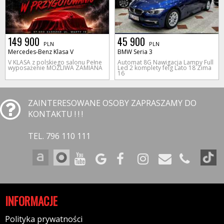
149 900
45 900
PLN
PLN
Mercedes-Benz Klasa V
BMW Seria 3
V KLASA z polskiego salonu Pełne
Automat 8G Nawigacja Lampy Full
wyposażenie MOŻLIWA ZAMIANA
Led 2 komplety felg Lato 18 Zima
16
ZAINTERESOWANE OSOBY ZAPRASZAMY DO
KONTAKTU ! ! !
TEL. 796 110 111
INFORMACJE
Polityka prywatności