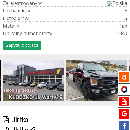
Z
a
r
e
j
e
s
t
r
o
w
a
n
y
w
Polska
L
i
c
z
b
a
m
i
e
j
s
c
5
L
i
c
z
b
a
d
r
z
w
i
5
M
e
t
a
l
i
k
Tak
U
n
i
k
a
l
n
y
n
u
m
e
r
o
f
e
r
t
y
1340
Zapytaj o pojazd
Ulotka
Ulotka v2