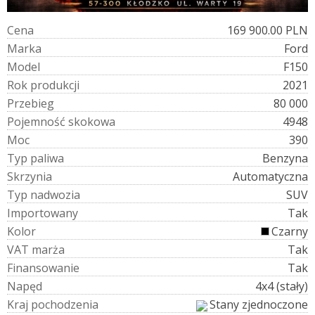
C
e
n
a
169 900.00 PLN
M
a
r
k
a
Ford
M
o
d
e
l
F150
R
o
k
p
r
o
d
u
k
c
j
i
2021
P
r
z
e
b
i
e
g
80 000
P
o
j
e
m
n
o
ś
ć
s
k
o
k
o
w
a
4948
M
o
c
390
T
y
p
p
a
l
i
w
a
Benzyna
S
k
r
z
y
n
i
a
Automatyczna
T
y
p
n
a
d
w
o
z
i
a
SUV
I
m
p
o
r
t
o
w
a
n
y
Tak
K
o
l
o
r
Czarny
V
A
T
m
a
r
ż
a
Tak
F
i
n
a
n
s
o
w
a
n
i
e
Tak
N
a
p
ę
d
4x4 (stały)
K
r
a
j
p
o
c
h
o
d
z
e
n
i
a
Stany zjednoczone