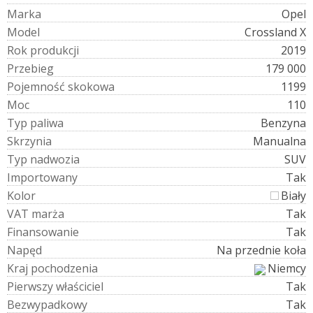
M
a
r
k
a
Opel
M
o
d
e
l
Crossland X
R
o
k
p
r
o
d
u
k
c
j
i
2019
P
r
z
e
b
i
e
g
179 000
P
o
j
e
m
n
o
ś
ć
s
k
o
k
o
w
a
1199
M
o
c
110
T
y
p
p
a
l
i
w
a
Benzyna
S
k
r
z
y
n
i
a
Manualna
T
y
p
n
a
d
w
o
z
i
a
SUV
I
m
p
o
r
t
o
w
a
n
y
Tak
K
o
l
o
r
Biały
V
A
T
m
a
r
ż
a
Tak
F
i
n
a
n
s
o
w
a
n
i
e
Tak
N
a
p
ę
d
Na przednie koła
K
r
a
j
p
o
c
h
o
d
z
e
n
i
a
Niemcy
P
i
e
r
w
s
z
y
w
ł
a
ś
c
i
c
i
e
l
Tak
B
e
z
w
y
p
a
d
k
o
w
y
Tak