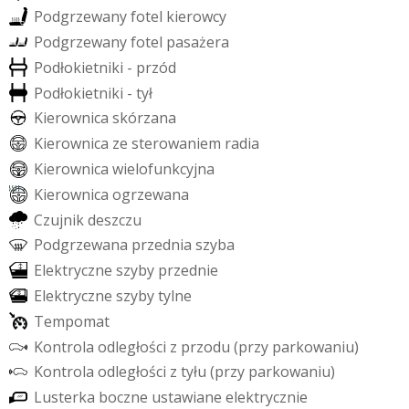
P
o
d
g
r
z
e
w
a
n
y
f
o
t
e
l
k
i
e
r
o
w
c
y
P
o
d
g
r
z
e
w
a
n
y
f
o
t
e
l
p
a
s
a
ż
e
r
a
P
o
d
ł
o
k
i
e
t
n
i
k
i
-
p
r
z
ó
d
P
o
d
ł
o
k
i
e
t
n
i
k
i
-
t
y
ł
K
i
e
r
o
w
n
i
c
a
s
k
ó
r
z
a
n
a
K
i
e
r
o
w
n
i
c
a
z
e
s
t
e
r
o
w
a
n
i
e
m
r
a
d
i
a
K
i
e
r
o
w
n
i
c
a
w
i
e
l
o
f
u
n
k
c
y
j
n
a
K
i
e
r
o
w
n
i
c
a
o
g
r
z
e
w
a
n
a
C
z
u
j
n
i
k
d
e
s
z
c
z
u
P
o
d
g
r
z
e
w
a
n
a
p
r
z
e
d
n
i
a
s
z
y
b
a
E
l
e
k
t
r
y
c
z
n
e
s
z
y
b
y
p
r
z
e
d
n
i
e
E
l
e
k
t
r
y
c
z
n
e
s
z
y
b
y
t
y
l
n
e
T
e
m
p
o
m
a
t
K
o
n
t
r
o
l
a
o
d
l
e
g
ł
o
ś
c
i
z
p
r
z
o
d
u
(
p
r
z
y
p
a
r
k
o
w
a
n
i
u
)
K
o
n
t
r
o
l
a
o
d
l
e
g
ł
o
ś
c
i
z
t
y
ł
u
(
p
r
z
y
p
a
r
k
o
w
a
n
i
u
)
L
u
s
t
e
r
k
a
b
o
c
z
n
e
u
s
t
a
w
i
a
n
e
e
l
e
k
t
r
y
c
z
n
i
e