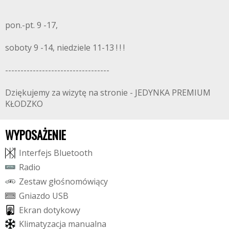
pon.-pt. 9 -17,
soboty 9 -14, niedziele 11-13 ! ! !
----------------------------------
Dziękujemy za wizytę na stronie - JEDYNKA PREMIUM
KŁODZKO
WYPOSAŻENIE
I
n
t
e
r
f
e
j
s
B
l
u
e
t
o
o
t
h
R
a
d
i
o
Z
e
s
t
a
w
g
ł
o
ś
n
o
m
ó
w
i
ą
c
y
G
n
i
a
z
d
o
U
S
B
E
k
r
a
n
d
o
t
y
k
o
w
y
K
l
i
m
a
t
y
z
a
c
j
a
m
a
n
u
a
l
n
a