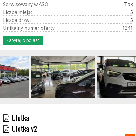
S
e
r
w
i
s
o
w
a
n
y
w
A
S
O
Tak
L
i
c
z
b
a
m
i
e
j
s
c
5
L
i
c
z
b
a
d
r
z
w
i
5
U
n
i
k
a
l
n
y
n
u
m
e
r
o
f
e
r
t
y
1341
Zapytaj o pojazd
Ulotka
Ulotka v2