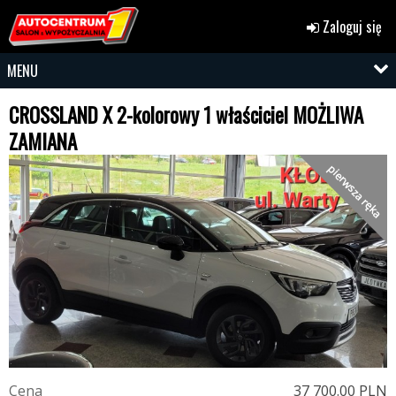
Zaloguj się
MENU
CROSSLAND X 2-kolorowy 1 właściciel MOŻLIWA
ZAMIANA
pierwsza ręka
C
e
n
a
37 700.00 PLN