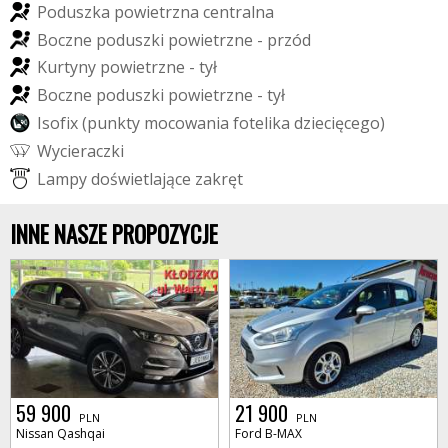
P
o
d
u
s
z
k
a
p
o
w
i
e
t
r
z
n
a
c
e
n
t
r
a
l
n
a
B
o
c
z
n
e
p
o
d
u
s
z
k
i
p
o
w
i
e
t
r
z
n
e
-
p
r
z
ó
d
K
u
r
t
y
n
y
p
o
w
i
e
t
r
z
n
e
-
t
y
ł
B
o
c
z
n
e
p
o
d
u
s
z
k
i
p
o
w
i
e
t
r
z
n
e
-
t
y
ł
I
s
o
f
i
x
(
p
u
n
k
t
y
m
o
c
o
w
a
n
i
a
f
o
t
e
l
i
k
a
d
z
i
e
c
i
ę
c
e
g
o
)
W
y
c
i
e
r
a
c
z
k
i
L
a
m
p
y
d
o
ś
w
i
e
t
l
a
j
ą
c
e
z
a
k
r
ę
t
INNE NASZE PROPOZYCJE
59 900
21 900
PLN
PLN
Nissan Qashqai
Ford B-MAX