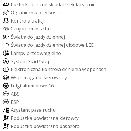
L
u
s
t
e
r
k
a
b
o
c
z
n
e
s
k
ł
a
d
a
n
e
e
l
e
k
t
r
y
c
z
n
i
e
O
g
r
a
n
i
c
z
n
i
k
p
r
ę
d
k
o
ś
c
i
K
o
n
t
r
o
l
a
t
r
a
k
c
j
i
C
z
u
j
n
i
k
z
m
i
e
r
z
c
h
u
Ś
w
i
a
t
ł
a
d
o
j
a
z
d
y
d
z
i
e
n
n
e
j
Ś
w
i
a
t
ł
a
d
o
j
a
z
d
y
d
z
i
e
n
n
e
j
d
i
o
d
o
w
e
L
E
D
L
a
m
p
y
p
r
z
e
c
i
w
m
g
i
e
l
n
e
S
y
s
t
e
m
S
t
a
r
t
/
S
t
o
p
E
l
e
k
t
r
o
n
i
c
z
n
a
k
o
n
t
r
o
l
a
c
i
ś
n
i
e
n
i
a
w
o
p
o
n
a
c
h
W
s
p
o
m
a
g
a
n
i
e
k
i
e
r
o
w
n
i
c
y
F
e
l
g
i
a
l
u
m
i
n
i
o
w
e
1
6
A
B
S
E
S
P
A
s
y
s
t
e
n
t
p
a
s
a
r
u
c
h
u
P
o
d
u
s
z
k
a
p
o
w
i
e
t
r
z
n
a
k
i
e
r
o
w
c
y
P
o
d
u
s
z
k
a
p
o
w
i
e
t
r
z
n
a
p
a
s
a
ż
e
r
a