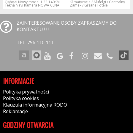
Qahqai Nowy model 1.33 140KM
Klimatyzacja / Alufelgi / Centralny
Tekna Navi Kamera NOWA CENA
Zamek / Grzane Fotele
ZAINTERESOWANE OSOBY ZAPRASZAMY DO
KONTAKTU ! ! !
TEL. 796 110 111
INFORMACJE
Polityka prywatności
Polityka cookies
Klauzula informacyjna RODO
Reklamacje
GODZINY OTWARCIA