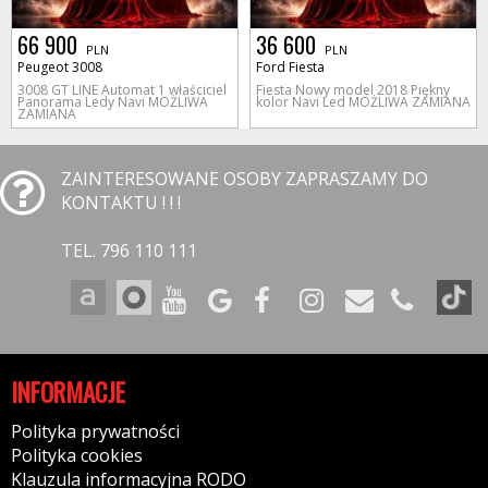
66 900
36 600
PLN
PLN
Peugeot 3008
Ford Fiesta
3008 GT LINE Automat 1 właściciel
Fiesta Nowy model 2018 Piękny
Panorama Ledy Navi MOŻLIWA
kolor Navi Led MOŻLIWA ZAMIANA
ZAMIANA
ZAINTERESOWANE OSOBY ZAPRASZAMY DO
KONTAKTU ! ! !
TEL. 796 110 111
INFORMACJE
Polityka prywatności
Polityka cookies
Klauzula informacyjna RODO