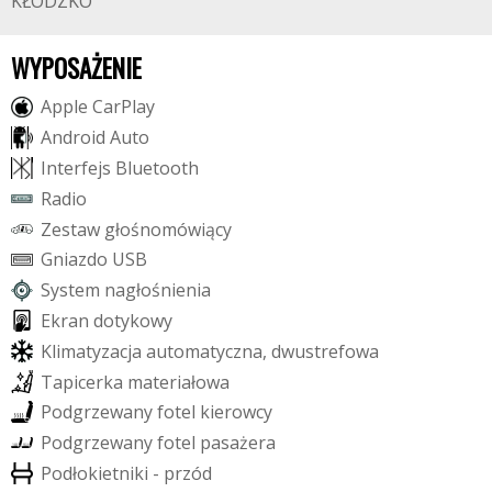
KŁODZKO
WYPOSAŻENIE
A
p
p
l
e
C
a
r
P
l
a
y
A
n
d
r
o
i
d
A
u
t
o
I
n
t
e
r
f
e
j
s
B
l
u
e
t
o
o
t
h
R
a
d
i
o
Z
e
s
t
a
w
g
ł
o
ś
n
o
m
ó
w
i
ą
c
y
G
n
i
a
z
d
o
U
S
B
S
y
s
t
e
m
n
a
g
ł
o
ś
n
i
e
n
i
a
E
k
r
a
n
d
o
t
y
k
o
w
y
K
l
i
m
a
t
y
z
a
c
j
a
a
u
t
o
m
a
t
y
c
z
n
a
,
d
w
u
s
t
r
e
f
o
w
a
T
a
p
i
c
e
r
k
a
m
a
t
e
r
i
a
ł
o
w
a
P
o
d
g
r
z
e
w
a
n
y
f
o
t
e
l
k
i
e
r
o
w
c
y
P
o
d
g
r
z
e
w
a
n
y
f
o
t
e
l
p
a
s
a
ż
e
r
a
P
o
d
ł
o
k
i
e
t
n
i
k
i
-
p
r
z
ó
d