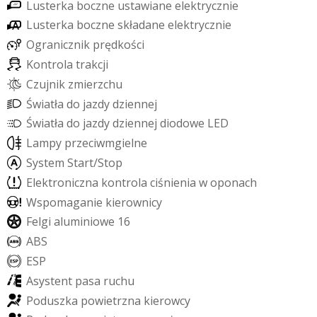
L
u
s
t
e
r
k
a
b
o
c
z
n
e
u
s
t
a
w
i
a
n
e
e
l
e
k
t
r
y
c
z
n
i
e
L
u
s
t
e
r
k
a
b
o
c
z
n
e
s
k
ł
a
d
a
n
e
e
l
e
k
t
r
y
c
z
n
i
e
O
g
r
a
n
i
c
z
n
i
k
p
r
ę
d
k
o
ś
c
i
K
o
n
t
r
o
l
a
t
r
a
k
c
j
i
C
z
u
j
n
i
k
z
m
i
e
r
z
c
h
u
Ś
w
i
a
t
ł
a
d
o
j
a
z
d
y
d
z
i
e
n
n
e
j
Ś
w
i
a
t
ł
a
d
o
j
a
z
d
y
d
z
i
e
n
n
e
j
d
i
o
d
o
w
e
L
E
D
L
a
m
p
y
p
r
z
e
c
i
w
m
g
i
e
l
n
e
S
y
s
t
e
m
S
t
a
r
t
/
S
t
o
p
E
l
e
k
t
r
o
n
i
c
z
n
a
k
o
n
t
r
o
l
a
c
i
ś
n
i
e
n
i
a
w
o
p
o
n
a
c
h
W
s
p
o
m
a
g
a
n
i
e
k
i
e
r
o
w
n
i
c
y
F
e
l
g
i
a
l
u
m
i
n
i
o
w
e
1
6
A
B
S
E
S
P
A
s
y
s
t
e
n
t
p
a
s
a
r
u
c
h
u
P
o
d
u
s
z
k
a
p
o
w
i
e
t
r
z
n
a
k
i
e
r
o
w
c
y