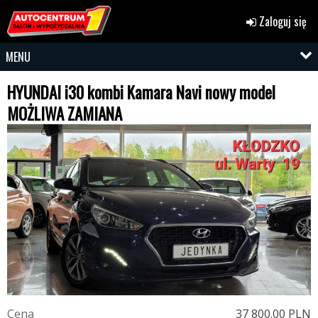
Zaloguj się
MENU
HYUNDAI i30 kombi Kamara Navi nowy model
MOŻLIWA ZAMIANA
C
e
n
a
37 800.00 PLN