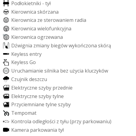
P
o
d
ł
o
k
i
e
t
n
i
k
i
-
t
y
ł
K
i
e
r
o
w
n
i
c
a
s
k
ó
r
z
a
n
a
K
i
e
r
o
w
n
i
c
a
z
e
s
t
e
r
o
w
a
n
i
e
m
r
a
d
i
a
K
i
e
r
o
w
n
i
c
a
w
i
e
l
o
f
u
n
k
c
y
j
n
a
K
i
e
r
o
w
n
i
c
a
o
g
r
z
e
w
a
n
a
D
ź
w
i
g
n
i
a
z
m
i
a
n
y
b
i
e
g
ó
w
w
y
k
o
ń
c
z
o
n
a
s
k
ó
r
ą
K
e
y
l
e
s
s
e
n
t
r
y
K
e
y
l
e
s
s
G
o
U
r
u
c
h
a
m
i
a
n
i
e
s
i
l
n
i
k
a
b
e
z
u
ż
y
c
i
a
k
l
u
c
z
y
k
ó
w
C
z
u
j
n
i
k
d
e
s
z
c
z
u
E
l
e
k
t
r
y
c
z
n
e
s
z
y
b
y
p
r
z
e
d
n
i
e
E
l
e
k
t
r
y
c
z
n
e
s
z
y
b
y
t
y
l
n
e
P
r
z
y
c
i
e
m
n
i
a
n
e
t
y
l
n
e
s
z
y
b
y
T
e
m
p
o
m
a
t
K
o
n
t
r
o
l
a
o
d
l
e
g
ł
o
ś
c
i
z
t
y
ł
u
(
p
r
z
y
p
a
r
k
o
w
a
n
i
u
)
K
a
m
e
r
a
p
a
r
k
o
w
a
n
i
a
t
y
ł