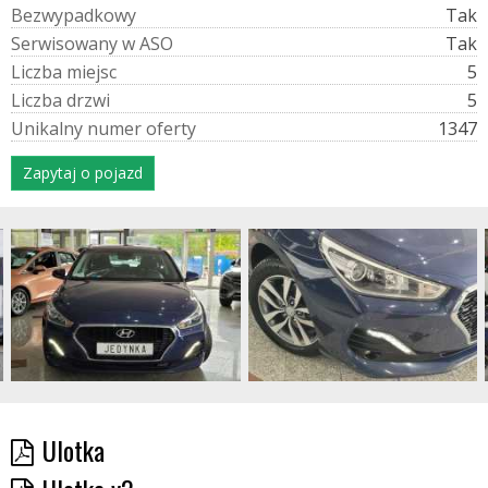
B
e
z
w
y
p
a
d
k
o
w
y
Tak
S
e
r
w
i
s
o
w
a
n
y
w
A
S
O
Tak
L
i
c
z
b
a
m
i
e
j
s
c
5
L
i
c
z
b
a
d
r
z
w
i
5
U
n
i
k
a
l
n
y
n
u
m
e
r
o
f
e
r
t
y
1347
Zapytaj o pojazd
Ulotka