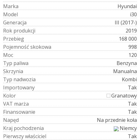
M
a
r
k
a
Hyundai
M
o
d
e
l
i30
G
e
n
e
r
a
c
j
a
III (2017-)
R
o
k
p
r
o
d
u
k
c
j
i
2019
P
r
z
e
b
i
e
g
168 000
P
o
j
e
m
n
o
ś
ć
s
k
o
k
o
w
a
998
M
o
c
120
T
y
p
p
a
l
i
w
a
Benzyna
S
k
r
z
y
n
i
a
Manualna
T
y
p
n
a
d
w
o
z
i
a
Kombi
I
m
p
o
r
t
o
w
a
n
y
Tak
K
o
l
o
r
Granatowy
V
A
T
m
a
r
ż
a
Tak
F
i
n
a
n
s
o
w
a
n
i
e
Tak
N
a
p
ę
d
Na przednie koła
K
r
a
j
p
o
c
h
o
d
z
e
n
i
a
Niemcy
P
i
e
r
w
s
z
y
w
ł
a
ś
c
i
c
i
e
l
Tak