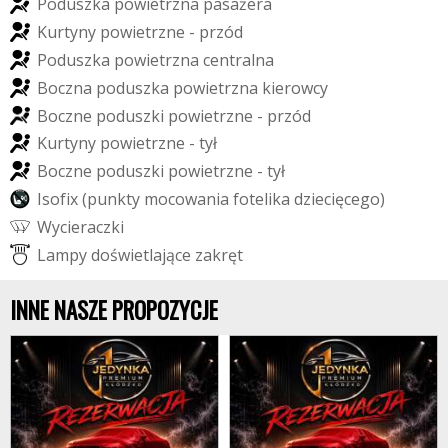
P
o
d
u
s
z
k
a
p
o
w
i
e
t
r
z
n
a
p
a
s
a
ż
e
r
a
K
u
r
t
y
n
y
p
o
w
i
e
t
r
z
n
e
-
p
r
z
ó
d
P
o
d
u
s
z
k
a
p
o
w
i
e
t
r
z
n
a
c
e
n
t
r
a
l
n
a
B
o
c
z
n
a
p
o
d
u
s
z
k
a
p
o
w
i
e
t
r
z
n
a
k
i
e
r
o
w
c
y
B
o
c
z
n
e
p
o
d
u
s
z
k
i
p
o
w
i
e
t
r
z
n
e
-
p
r
z
ó
d
K
u
r
t
y
n
y
p
o
w
i
e
t
r
z
n
e
-
t
y
ł
B
o
c
z
n
e
p
o
d
u
s
z
k
i
p
o
w
i
e
t
r
z
n
e
-
t
y
ł
I
s
o
f
i
x
(
p
u
n
k
t
y
m
o
c
o
w
a
n
i
a
f
o
t
e
l
i
k
a
d
z
i
e
c
i
ę
c
e
g
o
)
W
y
c
i
e
r
a
c
z
k
i
L
a
m
p
y
d
o
ś
w
i
e
t
l
a
j
ą
c
e
z
a
k
r
ę
t
INNE NASZE PROPOZYCJE