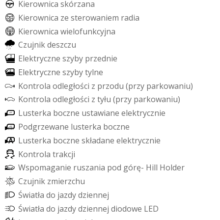
K
i
e
r
o
w
n
i
c
a
s
k
ó
r
z
a
n
a
K
i
e
r
o
w
n
i
c
a
z
e
s
t
e
r
o
w
a
n
i
e
m
r
a
d
i
a
K
i
e
r
o
w
n
i
c
a
w
i
e
l
o
f
u
n
k
c
y
j
n
a
C
z
u
j
n
i
k
d
e
s
z
c
z
u
E
l
e
k
t
r
y
c
z
n
e
s
z
y
b
y
p
r
z
e
d
n
i
e
E
l
e
k
t
r
y
c
z
n
e
s
z
y
b
y
t
y
l
n
e
K
o
n
t
r
o
l
a
o
d
l
e
g
ł
o
ś
c
i
z
p
r
z
o
d
u
(
p
r
z
y
p
a
r
k
o
w
a
n
i
u
)
K
o
n
t
r
o
l
a
o
d
l
e
g
ł
o
ś
c
i
z
t
y
ł
u
(
p
r
z
y
p
a
r
k
o
w
a
n
i
u
)
L
u
s
t
e
r
k
a
b
o
c
z
n
e
u
s
t
a
w
i
a
n
e
e
l
e
k
t
r
y
c
z
n
i
e
P
o
d
g
r
z
e
w
a
n
e
l
u
s
t
e
r
k
a
b
o
c
z
n
e
L
u
s
t
e
r
k
a
b
o
c
z
n
e
s
k
ł
a
d
a
n
e
e
l
e
k
t
r
y
c
z
n
i
e
K
o
n
t
r
o
l
a
t
r
a
k
c
j
i
W
s
p
o
m
a
g
a
n
i
e
r
u
s
z
a
n
i
a
p
o
d
g
ó
r
ę
-
H
i
l
l
H
o
l
d
e
r
C
z
u
j
n
i
k
z
m
i
e
r
z
c
h
u
Ś
w
i
a
t
ł
a
d
o
j
a
z
d
y
d
z
i
e
n
n
e
j
Ś
w
i
a
t
ł
a
d
o
j
a
z
d
y
d
z
i
e
n
n
e
j
d
i
o
d
o
w
e
L
E
D