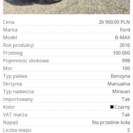
C
e
n
a
26 900.00 PLN
M
a
r
k
a
Ford
M
o
d
e
l
B-MAX
R
o
k
p
r
o
d
u
k
c
j
i
2016
P
r
z
e
b
i
e
g
100 000
P
o
j
e
m
n
o
ś
ć
s
k
o
k
o
w
a
998
M
o
c
100
T
y
p
p
a
l
i
w
a
Benzyna
S
k
r
z
y
n
i
a
Manualna
T
y
p
n
a
d
w
o
z
i
a
Minivan
I
m
p
o
r
t
o
w
a
n
y
Tak
K
o
l
o
r
Czarny
V
A
T
m
a
r
ż
a
Tak
N
a
p
ę
d
Na przednie koła
L
i
c
z
b
a
m
i
e
j
s
c
5