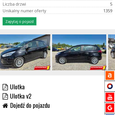
L
i
c
z
b
a
d
r
z
w
i
5
U
n
i
k
a
l
n
y
n
u
m
e
r
o
f
e
r
t
y
1359
Zapytaj o pojazd
Ulotka
Ulotka v2
Dojedź do pojazdu