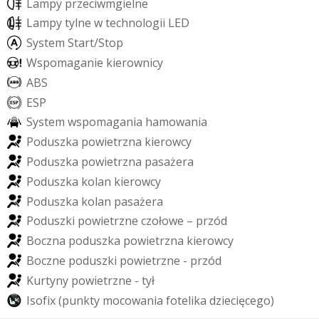
L
a
m
p
y
p
r
z
e
c
i
w
m
g
i
e
l
n
e
L
a
m
p
y
t
y
l
n
e
w
t
e
c
h
n
o
l
o
g
i
i
L
E
D
S
y
s
t
e
m
S
t
a
r
t
/
S
t
o
p
W
s
p
o
m
a
g
a
n
i
e
k
i
e
r
o
w
n
i
c
y
A
B
S
E
S
P
S
y
s
t
e
m
w
s
p
o
m
a
g
a
n
i
a
h
a
m
o
w
a
n
i
a
P
o
d
u
s
z
k
a
p
o
w
i
e
t
r
z
n
a
k
i
e
r
o
w
c
y
P
o
d
u
s
z
k
a
p
o
w
i
e
t
r
z
n
a
p
a
s
a
ż
e
r
a
P
o
d
u
s
z
k
a
k
o
l
a
n
k
i
e
r
o
w
c
y
P
o
d
u
s
z
k
a
k
o
l
a
n
p
a
s
a
ż
e
r
a
P
o
d
u
s
z
k
i
p
o
w
i
e
t
r
z
n
e
c
z
o
ł
o
w
e
–
p
r
z
ó
d
B
o
c
z
n
a
p
o
d
u
s
z
k
a
p
o
w
i
e
t
r
z
n
a
k
i
e
r
o
w
c
y
B
o
c
z
n
e
p
o
d
u
s
z
k
i
p
o
w
i
e
t
r
z
n
e
-
p
r
z
ó
d
K
u
r
t
y
n
y
p
o
w
i
e
t
r
z
n
e
-
t
y
ł
I
s
o
f
i
x
(
p
u
n
k
t
y
m
o
c
o
w
a
n
i
a
f
o
t
e
l
i
k
a
d
z
i
e
c
i
ę
c
e
g
o
)