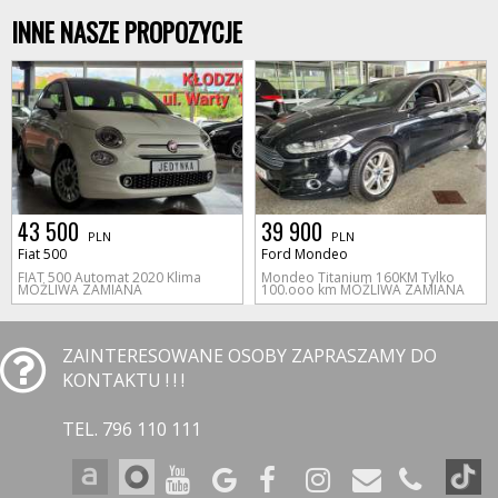
INNE NASZE PROPOZYCJE
43 500
39 900
PLN
PLN
Fiat 500
Ford Mondeo
FIAT 500 Automat 2020 Klima
Mondeo Titanium 160KM Tylko
MOŻLIWA ZAMIANA
100.ooo km MOŻLIWA ZAMIANA
ZAINTERESOWANE OSOBY ZAPRASZAMY DO
KONTAKTU ! ! !
TEL. 796 110 111