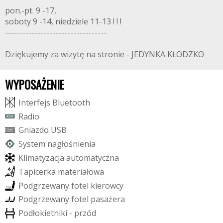
pon.-pt. 9 -17,
soboty 9 -14, niedziele 11-13 ! ! !
----------------------------------
Dziękujemy za wizytę na stronie - JEDYNKA KŁODZKO
WYPOSAŻENIE
I
n
t
e
r
f
e
j
s
B
l
u
e
t
o
o
t
h
R
a
d
i
o
G
n
i
a
z
d
o
U
S
B
S
y
s
t
e
m
n
a
g
ł
o
ś
n
i
e
n
i
a
K
l
i
m
a
t
y
z
a
c
j
a
a
u
t
o
m
a
t
y
c
z
n
a
T
a
p
i
c
e
r
k
a
m
a
t
e
r
i
a
ł
o
w
a
P
o
d
g
r
z
e
w
a
n
y
f
o
t
e
l
k
i
e
r
o
w
c
y
P
o
d
g
r
z
e
w
a
n
y
f
o
t
e
l
p
a
s
a
ż
e
r
a
P
o
d
ł
o
k
i
e
t
n
i
k
i
-
p
r
z
ó
d