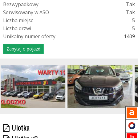
B
e
z
w
y
p
a
d
k
o
w
y
Tak
S
e
r
w
i
s
o
w
a
n
y
w
A
S
O
Tak
L
i
c
z
b
a
m
i
e
j
s
c
5
L
i
c
z
b
a
d
r
z
w
i
5
U
n
i
k
a
l
n
y
n
u
m
e
r
o
f
e
r
t
y
1409
Zapytaj o pojazd
Ulotka