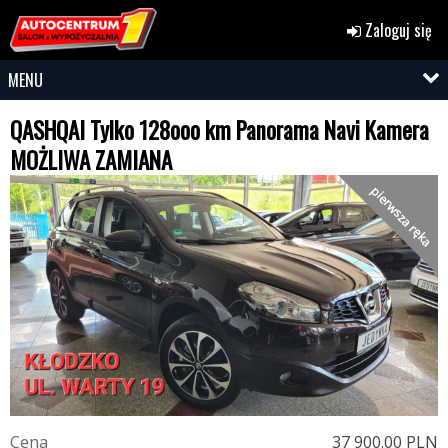
Zaloguj się
MENU
QASHQAI Tylko 128ooo km Panorama Navi Kamera
MOŻLIWA ZAMIANA
pierwsza ręka
C
e
n
a
37 900.00 PLN