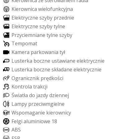
K
i
e
r
o
w
n
i
c
a
z
e
s
t
e
r
o
w
a
n
i
e
m
r
a
d
i
a
K
i
e
r
o
w
n
i
c
a
w
i
e
l
o
f
u
n
k
c
y
j
n
a
E
l
e
k
t
r
y
c
z
n
e
s
z
y
b
y
p
r
z
e
d
n
i
e
E
l
e
k
t
r
y
c
z
n
e
s
z
y
b
y
t
y
l
n
e
P
r
z
y
c
i
e
m
n
i
a
n
e
t
y
l
n
e
s
z
y
b
y
T
e
m
p
o
m
a
t
K
a
m
e
r
a
p
a
r
k
o
w
a
n
i
a
t
y
ł
L
u
s
t
e
r
k
a
b
o
c
z
n
e
u
s
t
a
w
i
a
n
e
e
l
e
k
t
r
y
c
z
n
i
e
L
u
s
t
e
r
k
a
b
o
c
z
n
e
s
k
ł
a
d
a
n
e
e
l
e
k
t
r
y
c
z
n
i
e
O
g
r
a
n
i
c
z
n
i
k
p
r
ę
d
k
o
ś
c
i
K
o
n
t
r
o
l
a
t
r
a
k
c
j
i
Ś
w
i
a
t
ł
a
d
o
j
a
z
d
y
d
z
i
e
n
n
e
j
L
a
m
p
y
p
r
z
e
c
i
w
m
g
i
e
l
n
e
W
s
p
o
m
a
g
a
n
i
e
k
i
e
r
o
w
n
i
c
y
F
e
l
g
i
a
l
u
m
i
n
i
o
w
e
1
8
A
B
S
E
S
P