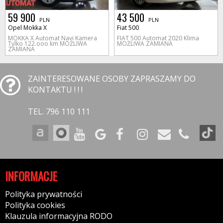
59 900
43 500
PLN
PLN
Opel Mokka X
Fiat 500
MOKKA X Automat Navi Kamera
FIAT 500 Automat 2020 Klima
Tylko 122.ooo km MOŻLIWA
MOŻLIWA ZAMIANA
ZAMIANA
ZAINTERESOWANE OSOBY ZAPRASZAMY DO
KONTAKTU ! ! !
TEL. 796 110 111
INFORMACJE
Polityka prywatności
Polityka cookies
Klauzula informacyjna RODO