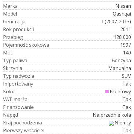
M
a
r
k
a
Nissan
M
o
d
e
l
Qashqai
G
e
n
e
r
a
c
j
a
I (2007-2013)
R
o
k
p
r
o
d
u
k
c
j
i
2011
P
r
z
e
b
i
e
g
128 000
P
o
j
e
m
n
o
ś
ć
s
k
o
k
o
w
a
1997
M
o
c
140
T
y
p
p
a
l
i
w
a
Benzyna
S
k
r
z
y
n
i
a
Manualna
T
y
p
n
a
d
w
o
z
i
a
SUV
I
m
p
o
r
t
o
w
a
n
y
Tak
K
o
l
o
r
Fioletowy
V
A
T
m
a
r
ż
a
Tak
F
i
n
a
n
s
o
w
a
n
i
e
Tak
N
a
p
ę
d
Na przednie koła
K
r
a
j
p
o
c
h
o
d
z
e
n
i
a
Niemcy
P
i
e
r
w
s
z
y
w
ł
a
ś
c
i
c
i
e
l
Tak