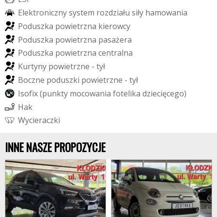
E
l
e
k
t
r
o
n
i
c
z
n
y
s
y
s
t
e
m
r
o
z
d
z
i
a
ł
u
s
i
ł
y
h
a
m
o
w
a
n
i
a
P
o
d
u
s
z
k
a
p
o
w
i
e
t
r
z
n
a
k
i
e
r
o
w
c
y
P
o
d
u
s
z
k
a
p
o
w
i
e
t
r
z
n
a
p
a
s
a
ż
e
r
a
P
o
d
u
s
z
k
a
p
o
w
i
e
t
r
z
n
a
c
e
n
t
r
a
l
n
a
K
u
r
t
y
n
y
p
o
w
i
e
t
r
z
n
e
-
t
y
ł
B
o
c
z
n
e
p
o
d
u
s
z
k
i
p
o
w
i
e
t
r
z
n
e
-
t
y
ł
I
s
o
f
i
x
(
p
u
n
k
t
y
m
o
c
o
w
a
n
i
a
f
o
t
e
l
i
k
a
d
z
i
e
c
i
ę
c
e
g
o
)
H
a
k
W
y
c
i
e
r
a
c
z
k
i
INNE NASZE PROPOZYCJE