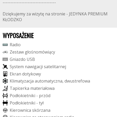
----------------------------------
Dziękujemy za wizytę na stronie - JEDYNKA PREMIUM
KŁODZKO
WYPOSAŻENIE
R
a
d
i
o
Z
e
s
t
a
w
g
ł
o
ś
n
o
m
ó
w
i
ą
c
y
G
n
i
a
z
d
o
U
S
B
S
y
s
t
e
m
n
a
w
i
g
a
c
j
i
s
a
t
e
l
i
t
a
r
n
e
j
E
k
r
a
n
d
o
t
y
k
o
w
y
K
l
i
m
a
t
y
z
a
c
j
a
a
u
t
o
m
a
t
y
c
z
n
a
,
d
w
u
s
t
r
e
f
o
w
a
T
a
p
i
c
e
r
k
a
m
a
t
e
r
i
a
ł
o
w
a
P
o
d
ł
o
k
i
e
t
n
i
k
i
-
p
r
z
ó
d
P
o
d
ł
o
k
i
e
t
n
i
k
i
-
t
y
ł
K
i
e
r
o
w
n
i
c
a
s
k
ó
r
z
a
n
a