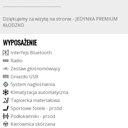
----------------------------------
Dziękujemy za wizytę na stronie - JEDYNKA PREMIUM
KŁODZKO
WYPOSAŻENIE
I
n
t
e
r
f
e
j
s
B
l
u
e
t
o
o
t
h
R
a
d
i
o
Z
e
s
t
a
w
g
ł
o
ś
n
o
m
ó
w
i
ą
c
y
G
n
i
a
z
d
o
U
S
B
S
y
s
t
e
m
n
a
g
ł
o
ś
n
i
e
n
i
a
K
l
i
m
a
t
y
z
a
c
j
a
a
u
t
o
m
a
t
y
c
z
n
a
T
a
p
i
c
e
r
k
a
m
a
t
e
r
i
a
ł
o
w
a
S
p
o
r
t
o
w
e
f
o
t
e
l
e
-
p
r
z
ó
d
P
o
d
ł
o
k
i
e
t
n
i
k
i
-
p
r
z
ó
d
K
i
e
r
o
w
n
i
c
a
s
k
ó
r
z
a
n
a