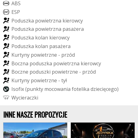
A
B
S
E
S
P
P
o
d
u
s
z
k
a
p
o
w
i
e
t
r
z
n
a
k
i
e
r
o
w
c
y
P
o
d
u
s
z
k
a
p
o
w
i
e
t
r
z
n
a
p
a
s
a
ż
e
r
a
P
o
d
u
s
z
k
a
k
o
l
a
n
k
i
e
r
o
w
c
y
P
o
d
u
s
z
k
a
k
o
l
a
n
p
a
s
a
ż
e
r
a
K
u
r
t
y
n
y
p
o
w
i
e
t
r
z
n
e
-
p
r
z
ó
d
B
o
c
z
n
a
p
o
d
u
s
z
k
a
p
o
w
i
e
t
r
z
n
a
k
i
e
r
o
w
c
y
B
o
c
z
n
e
p
o
d
u
s
z
k
i
p
o
w
i
e
t
r
z
n
e
-
p
r
z
ó
d
K
u
r
t
y
n
y
p
o
w
i
e
t
r
z
n
e
-
t
y
ł
I
s
o
f
i
x
(
p
u
n
k
t
y
m
o
c
o
w
a
n
i
a
f
o
t
e
l
i
k
a
d
z
i
e
c
i
ę
c
e
g
o
)
W
y
c
i
e
r
a
c
z
k
i
INNE NASZE PROPOZYCJE