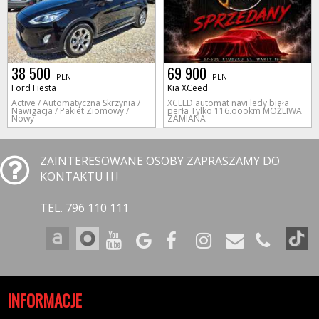
38 500
69 900
PLN
PLN
Ford Fiesta
Kia XCeed
Active / Automatyczna Skrzynia /
XCEED automat navi ledy biała
Nawigacja / Pakiet Ziomowy /
perła Tylko 116.oookm MOŻLIWA
Nowy
ZAMIANA
ZAINTERESOWANE OSOBY ZAPRASZAMY DO
KONTAKTU ! ! !
TEL. 796 110 111
INFORMACJE