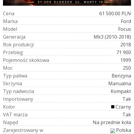
C
e
n
a
61 500.00 PLN
M
a
r
k
a
Ford
M
o
d
e
l
Focus
G
e
n
e
r
a
c
j
a
Mk3 (2010-2018)
R
o
k
p
r
o
d
u
k
c
j
i
2018
P
r
z
e
b
i
e
g
71 900
P
o
j
e
m
n
o
ś
ć
s
k
o
k
o
w
a
1999
M
o
c
250
T
y
p
p
a
l
i
w
a
Benzyna
S
k
r
z
y
n
i
a
Manualna
T
y
p
n
a
d
w
o
z
i
a
Kompakt
I
m
p
o
r
t
o
w
a
n
y
Tak
K
o
l
o
r
Czarny
V
A
T
m
a
r
ż
a
Tak
N
a
p
ę
d
Na przednie koła
Z
a
r
e
j
e
s
t
r
o
w
a
n
y
w
Polska