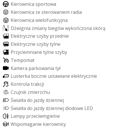
K
i
e
r
o
w
n
i
c
a
s
p
o
r
t
o
w
a
K
i
e
r
o
w
n
i
c
a
z
e
s
t
e
r
o
w
a
n
i
e
m
r
a
d
i
a
K
i
e
r
o
w
n
i
c
a
w
i
e
l
o
f
u
n
k
c
y
j
n
a
D
ź
w
i
g
n
i
a
z
m
i
a
n
y
b
i
e
g
ó
w
w
y
k
o
ń
c
z
o
n
a
s
k
ó
r
ą
E
l
e
k
t
r
y
c
z
n
e
s
z
y
b
y
p
r
z
e
d
n
i
e
E
l
e
k
t
r
y
c
z
n
e
s
z
y
b
y
t
y
l
n
e
P
r
z
y
c
i
e
m
n
i
a
n
e
t
y
l
n
e
s
z
y
b
y
T
e
m
p
o
m
a
t
K
a
m
e
r
a
p
a
r
k
o
w
a
n
i
a
t
y
ł
L
u
s
t
e
r
k
a
b
o
c
z
n
e
u
s
t
a
w
i
a
n
e
e
l
e
k
t
r
y
c
z
n
i
e
K
o
n
t
r
o
l
a
t
r
a
k
c
j
i
C
z
u
j
n
i
k
z
m
i
e
r
z
c
h
u
Ś
w
i
a
t
ł
a
d
o
j
a
z
d
y
d
z
i
e
n
n
e
j
Ś
w
i
a
t
ł
a
d
o
j
a
z
d
y
d
z
i
e
n
n
e
j
d
i
o
d
o
w
e
L
E
D
L
a
m
p
y
p
r
z
e
c
i
w
m
g
i
e
l
n
e
W
s
p
o
m
a
g
a
n
i
e
k
i
e
r
o
w
n
i
c
y