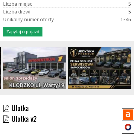
L
i
c
z
b
a
m
i
e
j
s
c
5
L
i
c
z
b
a
d
r
z
w
i
5
U
n
i
k
a
l
n
y
n
u
m
e
r
o
f
e
r
t
y
1346
Zapytaj o pojazd
Ulotka
Ulotka v2