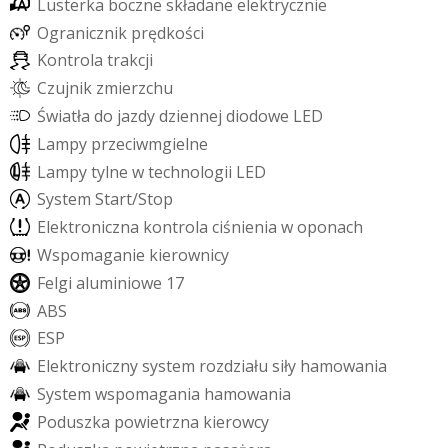
L
u
s
t
e
r
k
a
b
o
c
z
n
e
s
k
ł
a
d
a
n
e
e
l
e
k
t
r
y
c
z
n
i
e
O
g
r
a
n
i
c
z
n
i
k
p
r
ę
d
k
o
ś
c
i
K
o
n
t
r
o
l
a
t
r
a
k
c
j
i
C
z
u
j
n
i
k
z
m
i
e
r
z
c
h
u
Ś
w
i
a
t
ł
a
d
o
j
a
z
d
y
d
z
i
e
n
n
e
j
d
i
o
d
o
w
e
L
E
D
L
a
m
p
y
p
r
z
e
c
i
w
m
g
i
e
l
n
e
L
a
m
p
y
t
y
l
n
e
w
t
e
c
h
n
o
l
o
g
i
i
L
E
D
S
y
s
t
e
m
S
t
a
r
t
/
S
t
o
p
E
l
e
k
t
r
o
n
i
c
z
n
a
k
o
n
t
r
o
l
a
c
i
ś
n
i
e
n
i
a
w
o
p
o
n
a
c
h
W
s
p
o
m
a
g
a
n
i
e
k
i
e
r
o
w
n
i
c
y
F
e
l
g
i
a
l
u
m
i
n
i
o
w
e
1
7
A
B
S
E
S
P
E
l
e
k
t
r
o
n
i
c
z
n
y
s
y
s
t
e
m
r
o
z
d
z
i
a
ł
u
s
i
ł
y
h
a
m
o
w
a
n
i
a
S
y
s
t
e
m
w
s
p
o
m
a
g
a
n
i
a
h
a
m
o
w
a
n
i
a
P
o
d
u
s
z
k
a
p
o
w
i
e
t
r
z
n
a
k
i
e
r
o
w
c
y