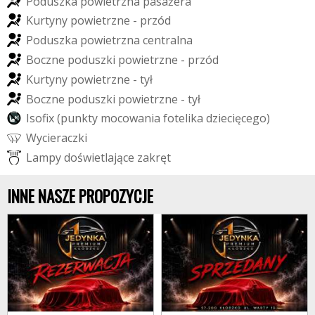
P
o
d
u
s
z
k
a
p
o
w
i
e
t
r
z
n
a
p
a
s
a
ż
e
r
a
K
u
r
t
y
n
y
p
o
w
i
e
t
r
z
n
e
-
p
r
z
ó
d
P
o
d
u
s
z
k
a
p
o
w
i
e
t
r
z
n
a
c
e
n
t
r
a
l
n
a
B
o
c
z
n
e
p
o
d
u
s
z
k
i
p
o
w
i
e
t
r
z
n
e
-
p
r
z
ó
d
K
u
r
t
y
n
y
p
o
w
i
e
t
r
z
n
e
-
t
y
ł
B
o
c
z
n
e
p
o
d
u
s
z
k
i
p
o
w
i
e
t
r
z
n
e
-
t
y
ł
I
s
o
f
x
(
p
u
n
k
t
y
m
o
c
o
w
a
n
i
a
f
o
t
e
l
i
k
a
d
z
i
e
c
i
ę
c
e
g
o
)
W
y
c
i
e
r
a
c
z
k
i
L
a
m
p
y
d
o
ś
w
i
e
t
l
a
j
ą
c
e
z
a
k
r
ę
t
INNE NASZE PROPOZYCJE