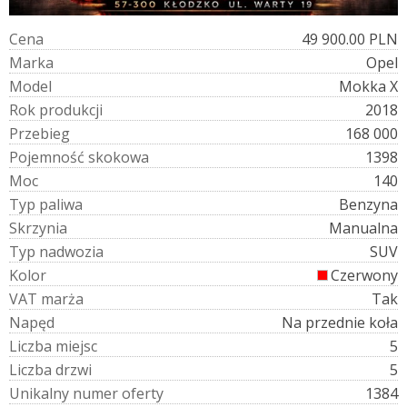
C
e
n
a
49 900.00 PLN
M
a
r
k
a
Opel
M
o
d
e
l
Mokka X
R
o
k
p
r
o
d
u
k
c
j
i
2018
P
r
z
e
b
i
e
g
168 000
P
o
j
e
m
n
o
ś
ć
s
k
o
k
o
w
a
1398
M
o
c
140
T
y
p
p
a
l
i
w
a
Benzyna
S
k
r
z
y
n
i
a
Manualna
T
y
p
n
a
d
w
o
z
i
a
SUV
K
o
l
o
r
Czerwony
V
A
T
m
a
r
ż
a
Tak
N
a
p
ę
d
Na przednie koła
L
i
c
z
b
a
m
i
e
j
s
c
5
L
i
c
z
b
a
d
r
z
w
i
5
U
n
i
k
a
l
n
y
n
u
m
e
r
o
f
e
r
t
y
1384