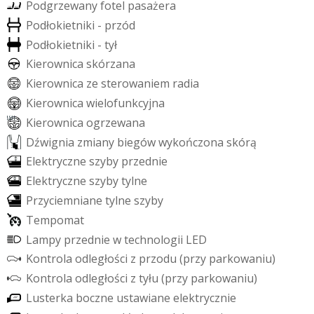
P
o
d
g
r
z
e
w
a
n
y
f
o
t
e
l
p
a
s
a
ż
e
r
a
P
o
d
ł
o
k
i
e
t
n
i
k
i
-
p
r
z
ó
d
P
o
d
ł
o
k
i
e
t
n
i
k
i
-
t
y
ł
K
i
e
r
o
w
n
i
c
a
s
k
ó
r
z
a
n
a
K
i
e
r
o
w
n
i
c
a
z
e
s
t
e
r
o
w
a
n
i
e
m
r
a
d
i
a
K
i
e
r
o
w
n
i
c
a
w
i
e
l
o
f
u
n
k
c
y
j
n
a
K
i
e
r
o
w
n
i
c
a
o
g
r
z
e
w
a
n
a
D
ź
w
i
g
n
i
a
z
m
i
a
n
y
b
i
e
g
ó
w
w
y
k
o
ń
c
z
o
n
a
s
k
ó
r
ą
E
l
e
k
t
r
y
c
z
n
e
s
z
y
b
y
p
r
z
e
d
n
i
e
E
l
e
k
t
r
y
c
z
n
e
s
z
y
b
y
t
y
l
n
e
P
r
z
y
c
i
e
m
n
i
a
n
e
t
y
l
n
e
s
z
y
b
y
T
e
m
p
o
m
a
t
L
a
m
p
y
p
r
z
e
d
n
i
e
w
t
e
c
h
n
o
l
o
g
i
i
L
E
D
K
o
n
t
r
o
l
a
o
d
l
e
g
ł
o
ś
c
i
z
p
r
z
o
d
u
(
p
r
z
y
p
a
r
k
o
w
a
n
i
u
)
K
o
n
t
r
o
l
a
o
d
l
e
g
ł
o
ś
c
i
z
t
y
ł
u
(
p
r
z
y
p
a
r
k
o
w
a
n
i
u
)
L
u
s
t
e
r
k
a
b
o
c
z
n
e
u
s
t
a
w
i
a
n
e
e
l
e
k
t
r
y
c
z
n
i
e