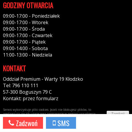
GODZINY OTWARCIA
09:00-17:00 - Poniedziałek
09:00-17:00 - Wtorek
09:00-17:00 - Środa
09:00-17:00 - Czwartek
09:00-17:00 - Piątek
09:00-14:00 - Sobota
11:00-13:00 - Niedziela
KONTAKT
Oddział Premium - Warty 19 Kłodzko
Tel: 796 110 111
57-300 Boguszyn 79 C
Kontakt: przez formularz
Serwis wykorzystuje pliki cookies. Jeżeli nie blokujesz plików, to
Zamknij
zgadzasz się na ich użycie oraz zapisywanie w pamięci urządzenia.
Więcej informacji w
polityce prywatności
Zadzwoń
SMS
Potrzebujesz taki portal?
Napisz do nas!
44fox.com