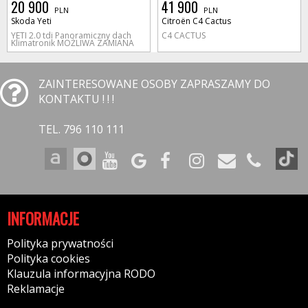
20 900
41 900
PLN
PLN
Skoda Yeti
Citroën C4 Cactus
YETI 2.0 tdi Panoramiczny dach
C4 CACTUS
Klimatronik MOŻLIWA ZAMIANA
ZAINTERESOWANE OSOBY ZAPRASZAMY DO
KONTAKTU ! ! !
TEL. 796 110 111
INFORMACJE
Polityka prywatności
Polityka cookies
Klauzula informacyjna RODO
Reklamacje