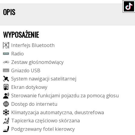
OPIS
WYPOSAŻENIE
I
n
t
e
r
f
e
j
s
B
l
u
e
t
o
o
t
h
R
a
d
i
o
Z
e
s
t
a
w
g
ł
o
ś
n
o
m
ó
w
i
ą
c
y
G
n
i
a
z
d
o
U
S
B
S
y
s
t
e
m
n
a
w
i
g
a
c
j
i
s
a
t
e
l
i
t
a
r
n
e
j
E
k
r
a
n
d
o
t
y
k
o
w
y
S
t
e
r
o
w
a
n
i
e
f
u
n
k
c
j
a
m
i
p
o
j
a
z
d
u
z
a
p
o
m
o
c
ą
g
ł
o
s
u
D
o
s
t
ę
p
d
o
i
n
t
e
r
n
e
t
u
K
l
i
m
a
t
y
z
a
c
j
a
a
u
t
o
m
a
t
y
c
z
n
a
,
d
w
u
s
t
r
e
f
o
w
a
T
a
p
i
c
e
r
k
a
c
z
ę
ś
c
i
o
w
o
s
k
ó
r
z
a
n
a
P
o
d
g
r
z
e
w
a
n
y
f
o
t
e
l
k
i
e
r
o
w
c
y