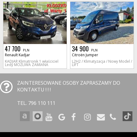
47 700
34 900
PLN
PLN
Renault Kadjar
Citroën Jumper
KADJAR Klimatronik 1 właściciel
L2H2 / Klimatyzacja / Nowy Model /
Ledy MOŻLIWA ZAMIANA
LIFT
ZAINTERESOWANE OSOBY ZAPRASZAMY DO
KONTAKTU ! ! !
TEL. 796 110 111