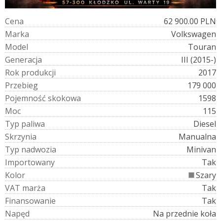
C
e
n
a
62 900.00 PLN
M
a
r
k
a
Volkswagen
M
o
d
e
l
Touran
G
e
n
e
r
a
c
j
a
III (2015-)
R
o
k
p
r
o
d
u
k
c
j
i
2017
P
r
z
e
b
i
e
g
179 000
P
o
j
e
m
n
o
ś
ć
s
k
o
k
o
w
a
1598
M
o
c
115
T
y
p
p
a
l
i
w
a
Diesel
S
k
r
z
y
n
i
a
Manualna
T
y
p
n
a
d
w
o
z
i
a
Minivan
I
m
p
o
r
t
o
w
a
n
y
Tak
K
o
l
o
r
Szary
V
A
T
m
a
r
ż
a
Tak
F
i
n
a
n
s
o
w
a
n
i
e
Tak
N
a
p
ę
d
Na przednie koła