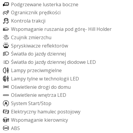
P
o
d
g
r
z
e
w
a
n
e
l
u
s
t
e
r
k
a
b
o
c
z
n
e
O
g
r
a
n
i
c
z
n
i
k
p
r
ę
d
k
o
ś
c
i
K
o
n
t
r
o
l
a
t
r
a
k
c
j
i
W
s
p
o
m
a
g
a
n
i
e
r
u
s
z
a
n
i
a
p
o
d
g
ó
r
ę
-
H
i
l
l
H
o
l
d
e
r
C
z
u
j
n
i
k
z
m
i
e
r
z
c
h
u
S
p
r
y
s
k
i
w
a
c
z
e
r
e
f
e
k
t
o
r
ó
w
Ś
w
i
a
t
ł
a
d
o
j
a
z
d
y
d
z
i
e
n
n
e
j
Ś
w
i
a
t
ł
a
d
o
j
a
z
d
y
d
z
i
e
n
n
e
j
d
i
o
d
o
w
e
L
E
D
L
a
m
p
y
p
r
z
e
c
i
w
m
g
i
e
l
n
e
L
a
m
p
y
t
y
l
n
e
w
t
e
c
h
n
o
l
o
g
i
i
L
E
D
O
ś
w
i
e
t
l
e
n
i
e
d
r
o
g
i
d
o
d
o
m
u
O
ś
w
i
e
t
l
e
n
i
e
w
n
ę
t
r
z
a
L
E
D
S
y
s
t
e
m
S
t
a
r
t
/
S
t
o
p
E
l
e
k
t
r
y
c
z
n
y
h
a
m
u
l
e
c
p
o
s
t
o
j
o
w
y
W
s
p
o
m
a
g
a
n
i
e
k
i
e
r
o
w
n
i
c
y
A
B
S