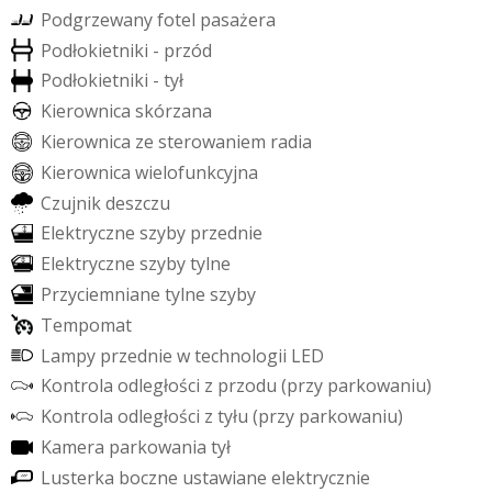
P
o
d
g
r
z
e
w
a
n
y
f
o
t
e
l
p
a
s
a
ż
e
r
a
P
o
d
ł
o
k
i
e
t
n
i
k
i
-
p
r
z
ó
d
P
o
d
ł
o
k
i
e
t
n
i
k
i
-
t
y
ł
K
i
e
r
o
w
n
i
c
a
s
k
ó
r
z
a
n
a
K
i
e
r
o
w
n
i
c
a
z
e
s
t
e
r
o
w
a
n
i
e
m
r
a
d
i
a
K
i
e
r
o
w
n
i
c
a
w
i
e
l
o
f
u
n
k
c
y
j
n
a
C
z
u
j
n
i
k
d
e
s
z
c
z
u
E
l
e
k
t
r
y
c
z
n
e
s
z
y
b
y
p
r
z
e
d
n
i
e
E
l
e
k
t
r
y
c
z
n
e
s
z
y
b
y
t
y
l
n
e
P
r
z
y
c
i
e
m
n
i
a
n
e
t
y
l
n
e
s
z
y
b
y
T
e
m
p
o
m
a
t
L
a
m
p
y
p
r
z
e
d
n
i
e
w
t
e
c
h
n
o
l
o
g
i
i
L
E
D
K
o
n
t
r
o
l
a
o
d
l
e
g
ł
o
ś
c
i
z
p
r
z
o
d
u
(
p
r
z
y
p
a
r
k
o
w
a
n
i
u
)
K
o
n
t
r
o
l
a
o
d
l
e
g
ł
o
ś
c
i
z
t
y
ł
u
(
p
r
z
y
p
a
r
k
o
w
a
n
i
u
)
K
a
m
e
r
a
p
a
r
k
o
w
a
n
i
a
t
y
ł
L
u
s
t
e
r
k
a
b
o
c
z
n
e
u
s
t
a
w
i
a
n
e
e
l
e
k
t
r
y
c
z
n
i
e