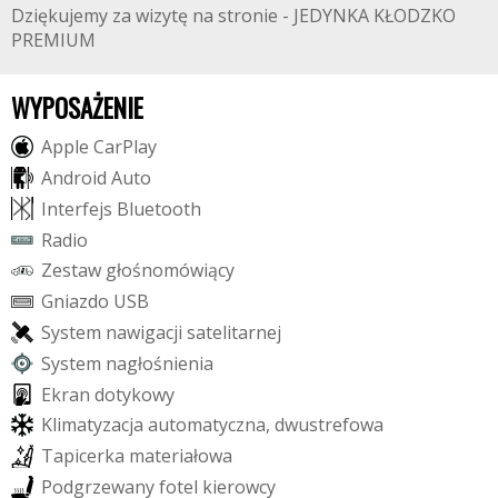
Dziękujemy za wizytę na stronie - JEDYNKA KŁODZKO
PREMIUM
WYPOSAŻENIE
A
p
p
l
e
C
a
r
P
l
a
y
A
n
d
r
o
i
d
A
u
t
o
I
n
t
e
r
f
e
j
s
B
l
u
e
t
o
o
t
h
R
a
d
i
o
Z
e
s
t
a
w
g
ł
o
ś
n
o
m
ó
w
i
ą
c
y
G
n
i
a
z
d
o
U
S
B
S
y
s
t
e
m
n
a
w
i
g
a
c
j
i
s
a
t
e
l
i
t
a
r
n
e
j
S
y
s
t
e
m
n
a
g
ł
o
ś
n
i
e
n
i
a
E
k
r
a
n
d
o
t
y
k
o
w
y
K
l
i
m
a
t
y
z
a
c
j
a
a
u
t
o
m
a
t
y
c
z
n
a
,
d
w
u
s
t
r
e
f
o
w
a
T
a
p
i
c
e
r
k
a
m
a
t
e
r
i
a
ł
o
w
a
P
o
d
g
r
z
e
w
a
n
y
f
o
t
e
l
k
i
e
r
o
w
c
y