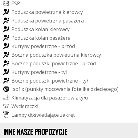
E
S
P
P
o
d
u
s
z
k
a
p
o
w
i
e
t
r
z
n
a
k
i
e
r
o
w
c
y
P
o
d
u
s
z
k
a
p
o
w
i
e
t
r
z
n
a
p
a
s
a
ż
e
r
a
P
o
d
u
s
z
k
a
k
o
l
a
n
k
i
e
r
o
w
c
y
P
o
d
u
s
z
k
a
k
o
l
a
n
p
a
s
a
ż
e
r
a
K
u
r
t
y
n
y
p
o
w
i
e
t
r
z
n
e
-
p
r
z
ó
d
B
o
c
z
n
a
p
o
d
u
s
z
k
a
p
o
w
i
e
t
r
z
n
a
k
i
e
r
o
w
c
y
B
o
c
z
n
e
p
o
d
u
s
z
k
i
p
o
w
i
e
t
r
z
n
e
-
p
r
z
ó
d
K
u
r
t
y
n
y
p
o
w
i
e
t
r
z
n
e
-
t
y
ł
B
o
c
z
n
e
p
o
d
u
s
z
k
i
p
o
w
i
e
t
r
z
n
e
-
t
y
ł
I
s
o
f
i
x
(
p
u
n
k
t
y
m
o
c
o
w
a
n
i
a
f
o
t
e
l
i
k
a
d
z
i
e
c
i
ę
c
e
g
o
)
K
l
i
m
a
t
y
z
a
c
j
a
d
l
a
p
a
s
a
ż
e
r
ó
w
z
t
y
ł
u
W
y
c
i
e
r
a
c
z
k
i
L
a
m
p
y
d
o
ś
w
i
e
t
l
a
j
ą
c
e
z
a
k
r
ę
t
INNE NASZE PROPOZYCJE