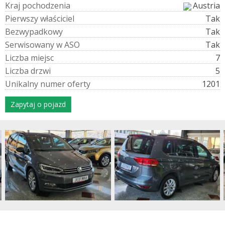
K
r
a
j
p
o
c
h
o
d
z
e
n
i
a
Austria
P
i
e
r
w
s
z
y
w
ł
a
ś
c
i
c
i
e
l
Tak
B
e
z
w
y
p
a
d
k
o
w
y
Tak
S
e
r
w
i
s
o
w
a
n
y
w
A
S
O
Tak
L
i
c
z
b
a
m
i
e
j
s
c
7
L
i
c
z
b
a
d
r
z
w
i
5
U
n
i
k
a
l
n
y
n
u
m
e
r
o
f
e
r
t
y
1201
Zapytaj o pojazd